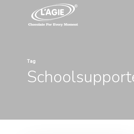
Tag
Schoolsupport
Hit enter to search or ESC to close